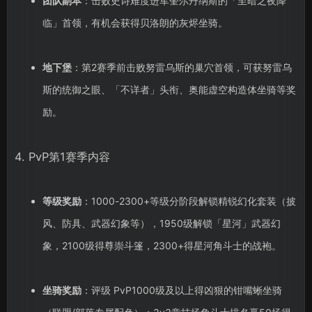
团队副本
：击败史诗难度进军奎尔丹纳斯的「至暗之夜降
临」首领，有机会获得贝洛朗的灰烬坐骑。
地下堡
：第2赛季前击败努雷乌斯的巢穴首领，可获努雷乌
斯的统御之眼、「不详者」头衔、奥能虚空构造体坐骑等奖
励。
4. PvP第1赛季内容
等级奖励
：1000-2300+等级分阶段解锁精锐幻化套装（披
风、防具、武器幻象等），1950级解锁「星河」武器幻
象，2100级得尊崇斗篷，2300+得星河角斗士的战袍。
坐骑奖励
：评级 PvP1000级及以上得凶狠的钳嘴蜥坐骑