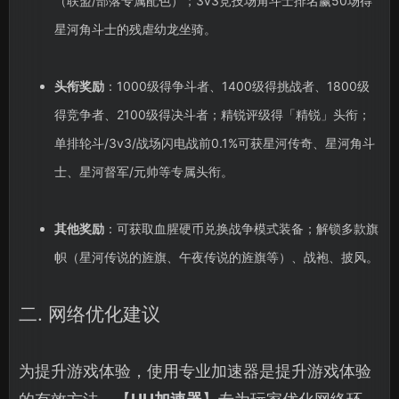
（联盟/部落专属配色）；3v3竞技场角斗士排名赢50场得
星河角斗士的残虐幼龙坐骑。
头衔奖励
：1000级得争斗者、1400级得挑战者、1800级
得竞争者、2100级得决斗者；精锐评级得「精锐」头衔；
单排轮斗/3v3/战场闪电战前0.1%可获星河传奇、星河角斗
士、星河督军/元帅等专属头衔。
其他奖励
：可获取血腥硬币兑换战争模式装备；解锁多款旗
帜（星河传说的旌旗、午夜传说的旌旗等）、战袍、披风。
二. 网络优化建议
为提升游戏体验，使用专业加速器是提升游戏体验