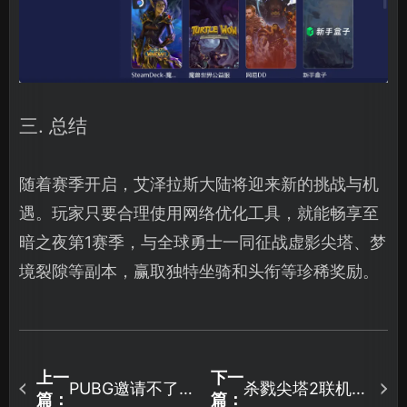
三. 总结
随着赛季开启，艾泽拉斯大陆将迎来新的挑战与机
遇。玩家只要合理使用网络优化工具，就能畅享至
暗之夜第1赛季，与全球勇士一同征战虚影尖塔、梦
境裂隙等副本，赢取独特坐骑和头衔等珍稀奖励。
上一
下一
PUBG邀请不了队
杀戮尖塔2联机延
篇：
篇：