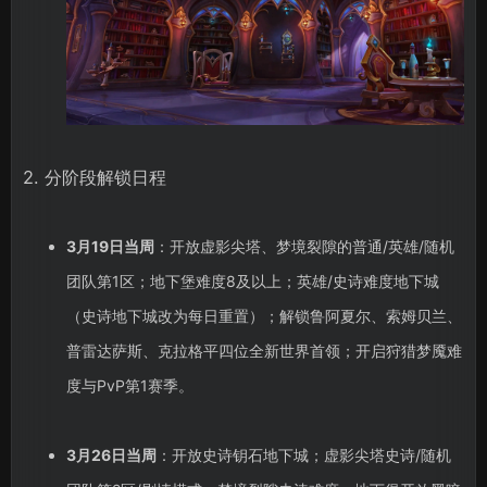
2. 分阶段解锁日程
3月19日当周
：开放虚影尖塔、梦境裂隙的普通/英雄/随机
团队第1区；地下堡难度8及以上；英雄/史诗难度地下城
（史诗地下城改为每日重置）；解锁鲁阿夏尔、索姆贝兰、
普雷达萨斯、克拉格平四位全新世界首领；开启狩猎梦魇难
度与PvP第1赛季。
3月26日当周
：开放史诗钥石地下城；虚影尖塔史诗/随机