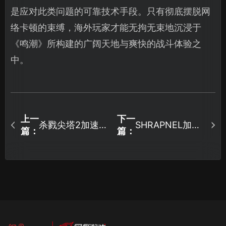
是应对此类问题的可靠技术手段。只有彻底摆脱网
络卡顿的束缚，海外玩家才能无拘无束地沉浸于
《鸣潮》所构建的广阔天地与爽快的战斗体验之
中。
上一
下一
杀戮尖塔2加速器
SHRAPNEL加速
篇：
篇：
获得流畅体验方
器国际服网络优
案！
化及UU加速器使
用攻略！