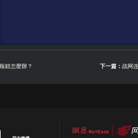
,報錯怎麼辦？
下一篇：
战网连