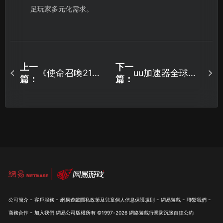
足玩家多元化需求。
上一
下一
《使命召喚21：
uu加速器全球會
篇：
篇：
黑色行動6》免費
員優惠來襲，低
送！先到先得，
至7.5折，直降
$20.5!
數量有限！
-
-
-
-
-
公司簡介
客戶服務
網易遊戲隱私政策及兒童個人信息保護規則
網易遊戲
聯繫我們
-
商務合作
加入我們
網易公司版權所有 ©1997-
2026
網絡遊戲行業防沉迷自律公約