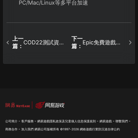
PC/Mac/Linux等多平台加速
上一
下一
COD22測試資格
Epic免費遊戲領
篇：
篇：
免費領取，啟用
取攻略2025最新
綁定兌換教學！
版！
-
-
-
-
-
公司簡介
客戶服務
網易遊戲隱私政策及兒童個人信息保護規則
網易遊戲
聯繫我們
-
商務合作
加入我們
網易公司版權所有 ©1997-
2026
網絡遊戲行業防沉迷自律公約