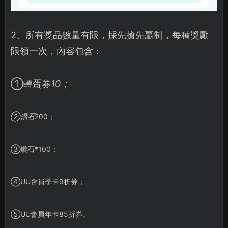
2、所有獎品數量有限，採先搶先贏制，每種獎勵
限領一次，內容包含：
①轉蛋券
10；
②鑽石
200；
③鑽石*100；
④UU會員季卡9折券；
⑤UU會員年卡85折券。