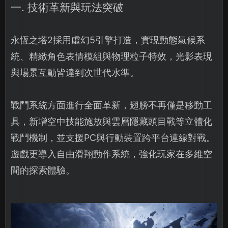
一. 技術革新與玩法突破
永恆之塔2採用虛幻5引擎打造，實現動態氣候系
統、精緻角色表情模組與物理粒子特效，光影表現
與場景互動皆達到次世代水準。
戰鬥系統方面進行全面革新，翅膀不再僅是移動工
具，新增空中技能施放與雲層隱藏頭目戰等立體化
戰鬥機制，並支援PC與行動裝置跨平台連線對戰。
遊戲更導入自由滑翔動作系統，強化玩家在多維空
間的探索體驗。