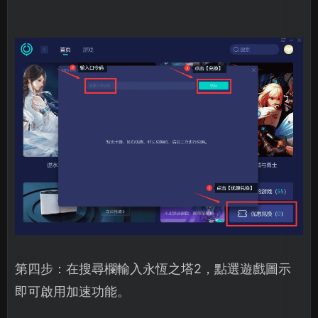
第四步：在搜尋欄輸入永恆之塔2，點選遊戲圖示
即可啟用加速功能。