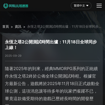
繁體中文
首頁
資訊
永恆之塔2公開測試時間出爐：11月18日全球同步
>
>
上線！
永恆之塔2公開測試時間出爐：11月18日全球同步
上線！
2025-09-29
隨著2025年的到來，經典MMORPG系列的正統續
作永恆之塔2終於公佈全球公開測試時程。根據官
方最新公告，遊戲將於2025年11月18日正式啟動全
球公測，這項消息讓等待多年的玩家們雀躍不已，
畢竟這款備受期待的遊戲已歷經長時間的開發歷