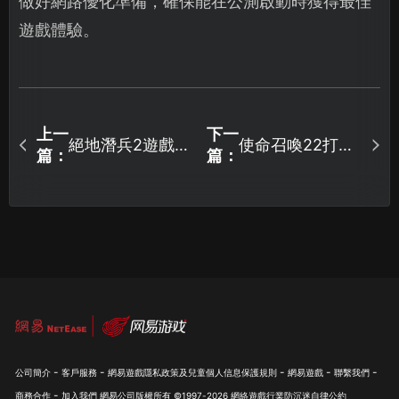
做好網路優化準備，確保能在公測啟動時獲得最佳
遊戲體驗。
上一
下一
絕地潛兵2遊戲卡
使命召喚22打不
篇：
篇：
頓問題終極解決
開？這些方法幫
方案！
你搞定！
-
-
-
-
-
公司簡介
客戶服務
網易遊戲隱私政策及兒童個人信息保護規則
網易遊戲
聯繫我們
-
商務合作
加入我們
網易公司版權所有 ©1997-
2026
網絡遊戲行業防沉迷自律公約