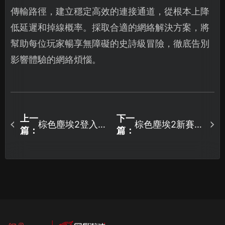
傳輸路徑，建立穩定高效的連接通道，從根本上降
低延遲和掉線概率。採取合適的網絡解決方案，將
幫助每位玩家暢享無障礙的史詩級冒險，徹底告別
影響體驗的網絡煩惱。
上一
下一
棕色塵埃2登入卡
棕色塵埃2新賽季
篇：
篇：
住？網路優化與
開跑！加速暢玩
解決方案大公
拿限量周邊好
開！
禮！