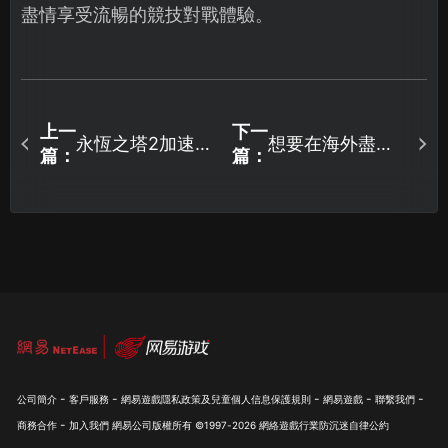
盡情享受流暢的競技對戰體驗。
上一
下一
永恆之塔2加速器
想要在海外盡情
篇：
篇：
的網路優化與加
暢玩遺忘之海？
速方案完整解
推薦網易UU加速
析！
器，網路優化完
全攻略！
-
-
-
-
-
公司簡介
客戶服務
網易遊戲隱私政策及兒童個人信息保護規則
網易遊戲
聯繫我們
-
商務合作
加入我們
網易公司版權所有 ©1997-
2026
網絡遊戲行業防沉迷自律公約