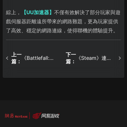
綜上，
【UU加速器】
不僅有效解決了部分玩家與遊
戲伺服器距離遠所帶來的網路難題，更為玩家提供
了高效、穩定的網路連線，使得聯機的體驗提升。
上一
下一
《Battlefall:
《Steam》連線
篇：
篇：
State of
失敗無法進入如
Conflict》加速器
何解決？這篇指
選哪個？UU專線
南幫你搞定！
加速助你暢玩！