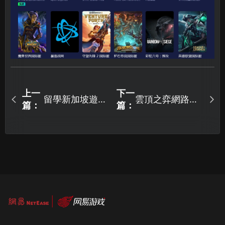
上一
下一
留學新加坡遊戲
雲頂之弈網路連
篇：
篇：
党必備應用
接失敗怎麼解
決？