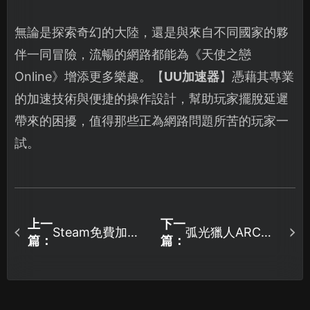
無論是探索奇幻的大陸，還是與來自不同國家的夥
伴一同冒險，流暢的網路都能為《天使之戀
Online》增添更多樂趣。【
UU加速器
】憑藉其專業
的加速技術與便捷的操作設計，幫助玩家擺脫延遲
帶來的困擾，值得那些正為網路問題所苦的玩家一
試。
上一
下一
Steam免費加速
弧光獵人ARC
篇：
篇：
器推薦：網易UU
Raider國服加速
加速器完整使用
器指南：告別高
教學！
延遲，暢快撤
離！