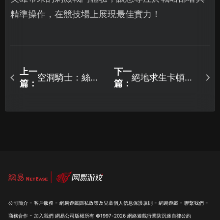
精準操作，在競技場上展現最佳實力！
上一
下一
空洞騎士：絲之
絕地求生卡頓怎
篇：
篇：
歌Steam購買下
麼解？這些方法
載問題解決全攻
幫你搞定！
略！
-
-
-
-
-
公司簡介
客戶服務
網易遊戲隱私政策及兒童個人信息保護規則
網易遊戲
聯繫我們
-
商務合作
加入我們
網易公司版權所有 ©1997-
2026
網絡遊戲行業防沉迷自律公約