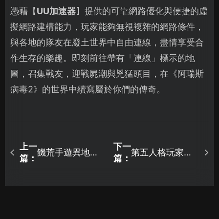
憑藉【
UU加速器
】提供的可靠網路優化與便捷的虛
擬網路建構能力，玩家能夠無視複雜的網路條件，
與各地的隊友在廢土世界中自由連線，盡情享受合
作生存的樂趣。即刻前往帶有「連線」標示的地
圖，召集戰友，迎戰屍潮與兇猛頭目，在《阿瑞斯
病毒2》的世界中續寫屬於你們的傳奇。
上一
下一
饑荒手遊異地怎
第五人格玩家必
篇：
篇：
麽局域網聯機？
備！UU加速器免
UU加速器助力開
費加速優化攻
黑無憂！
略！