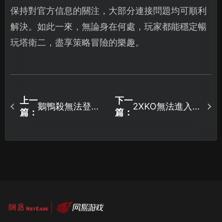
保持對官方信息的關注，大部分連接問題均可順利
解決。如此一來，無論身在何處，玩家都能穩定暢
玩塔衛二，盡享策略冒險的樂趣。
上一
下一
鵝鴨殺無法登
2XKO無法進入遊
篇：
篇：
錄？UU加速器幫
戲？網路優化與
你解決登錄難
UU加速器完整教
題！
學！