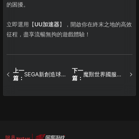
的困擾。
立即選用【
UU加速器
】，開啟你在終末之地的高效
征程，盡享流暢無拘的遊戲體驗！
上一
下一
SEGA新創造球會
魔獸世界國服如
篇：
篇：
加速器致勝秘
何優化遊戲體
笈！
驗，遊戲優化全
攻略！