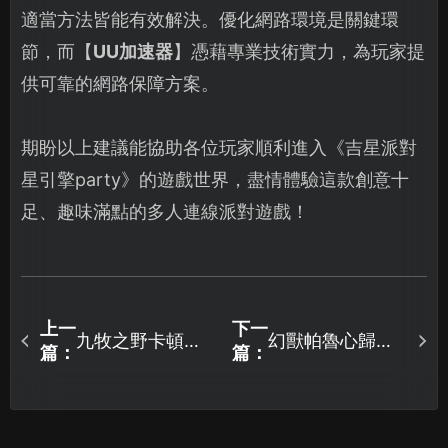
適當方法皆能有效解決。優化網路環境是關鍵環
節，而【
UU加速器
】憑藉專業技術實力，為玩家提
供可靠的網路保障方案。
期盼以上建議能協助各位玩家順利進入《吉星派對
星引擎party》的遊戲世界，盡情體驗這款創意十
足、趣味滿點的多人連線派對遊戲！
上一
下一
九牧之野卡頓原
幻獸帕魯心歸之
篇：
篇：
因解析與流暢遊
所更新上線，前
戲解決方案全攻
瞻與網絡優化指
略！
南！