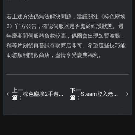
若上述方法仍無法解決問題，建議關注《棕色塵埃
2》官方公告，確認伺服器是否處於維護狀態。週
年慶期間伺服器負載較高，偶爾會出現短暫波動，
稍等片刻後再嘗試存取商店即可。希望這些技巧能
助您順利開啟商店，盡情享受慶典福利。
上一
下一
棕色塵埃2手遊掉
Steam登入老是
篇：
篇：
封包解決辦法與
失敗？UU加速器
UU加速器優勢詳
免費幫你輕鬆搞
解！
定！