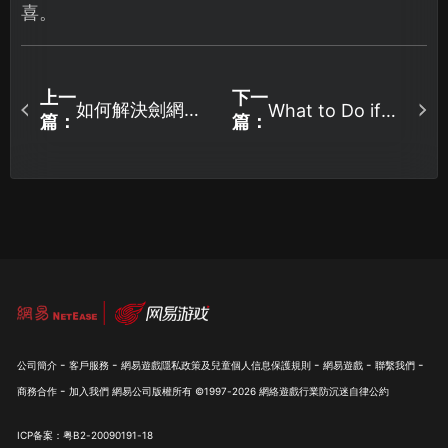
喜。
上一
下一
如何解決劍網三
What to Do if
篇：
篇：
Monster Hunter:
網路重連的問
World Cannot
題？一文教會
Connect to the
你！
Server? Detailed
Solutions!
-
-
-
-
-
公司簡介
客戶服務
網易遊戲隱私政策及兒童個人信息保護規則
網易遊戲
聯繫我們
-
商務合作
加入我們
網易公司版權所有 ©1997-
2026
網絡遊戲行業防沉迷自律公約
ICP备案：粤B2-20090191-18