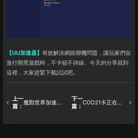
【UU加速器】
有效解決網路聯機問題，讓玩家們在
進行開黑遊戲時，不卡頓不掉線。今天的分享就到
這裡，大家趕緊下載試試吧。
上一
下一
魔獸世界加速器
COD21卡正在連
篇：
篇：
推薦，專線最佳
線伺服器該怎麼
化告別延遲！
辦？一鍵最佳化
輕鬆解決！