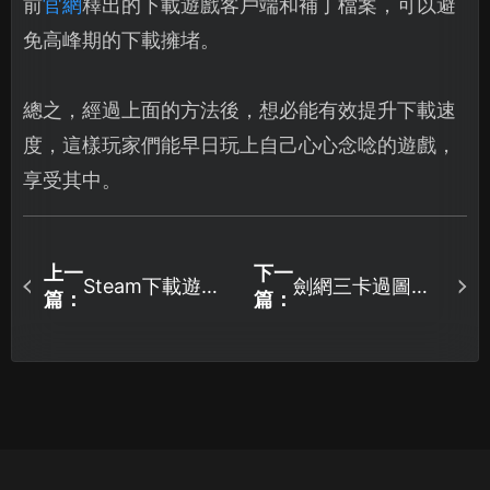
前
官網
釋出的下載遊戲客戶端和補丁檔案，可以避
免高峰期的下載擁堵。
總之，經過上面的方法後，想必能有效提升下載速
度，這樣玩家們能早日玩上自己心心念唸的遊戲，
享受其中。
上一
下一
Steam下載遊戲
劍網三卡過圖介
篇：
篇：
慢怎麼辦？2個設
面怎麼解決？一
定有效提升速
鍵解決卡載入！
度！