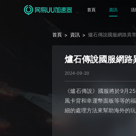
首頁
資訊
活
首頁
資訊
爐石傳說國服網路異
>
>
爐石傳說國服網路
2024-09-20
《爐石傳說》國服將於9月2
風卡背和幸運幣面板等等的福
細的處理方法來幫助海外的玩