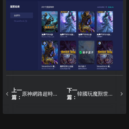
上一
下一
原神網路超時的
韓國玩魔獸世界
篇：
篇：
常見原因有哪
國服延遲高，完
些？如何避免？
全沒法玩怎麼
辦？