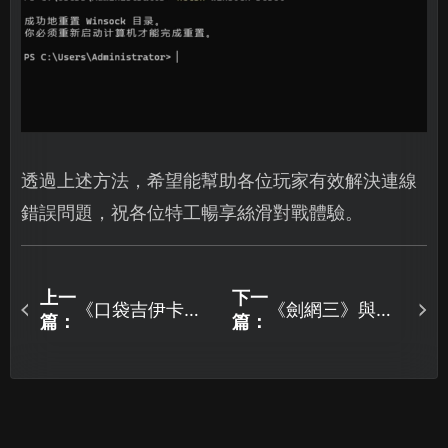
透過上述方法，希望能幫助各位玩家有效解決連線
錯誤問題，祝各位特工暢享絲滑對戰體驗。
上一
下一
《口袋吉伊卡
《劍網三》與伺
篇：
篇：
哇》加速器推
服器斷開連線怎
薦，跨區暢玩必
麼辦？教你快速
備神器登場！
恢復連線！