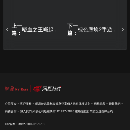
上一
下一
嗜血之王崛起加
棕色塵埃2手遊下
篇：
篇：
速器怎麼選？UU
載教學與順暢遊
加速器解決網絡
玩完整指南！
卡頓指南！
-
-
-
-
-
公司簡介
客戶服務
網易遊戲隱私政策及兒童個人信息保護規則
網易遊戲
聯繫我們
-
商務合作
加入我們
網易公司版權所有 ©1997-
2026
網絡遊戲行業防沉迷自律公約
ICP备案：粤B2-20090191-18