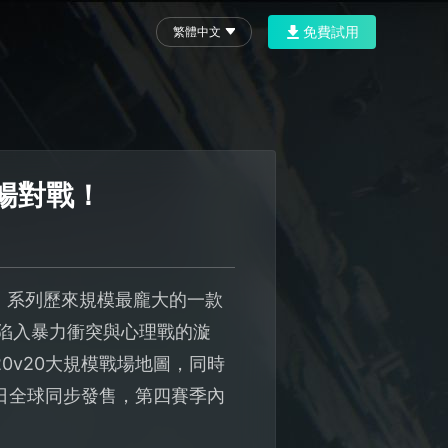
免費試用
繁體中文
暢對戰！
色行動》系列歷來規模最龐大的一款
球陷入暴力衝突與心理戰的漩
0v20大規模戰場地圖，同時
4日全球同步發售，第四賽季內