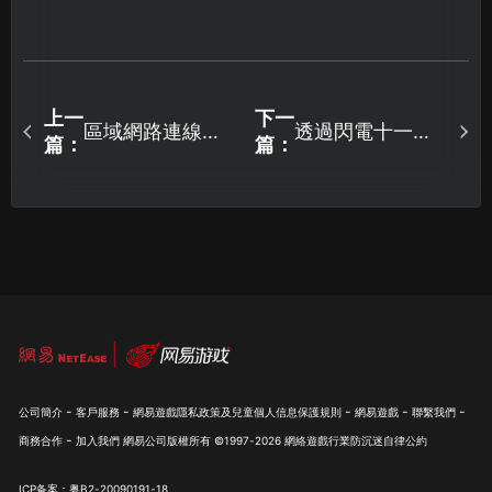
上一
下一
區域網路連線教
透過閃電十一人
篇：
篇：
學：輕鬆解決遠
交鋒加速器，有
端連線難題！
效改善網路延遲
與封包遺失問
題！
-
-
-
-
-
公司簡介
客戶服務
網易遊戲隱私政策及兒童個人信息保護規則
網易遊戲
聯繫我們
-
商務合作
加入我們
網易公司版權所有 ©1997-
2026
網絡遊戲行業防沉迷自律公約
ICP备案：粤B2-20090191-18