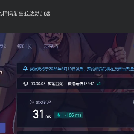
地精搗蛋團並啟動加速