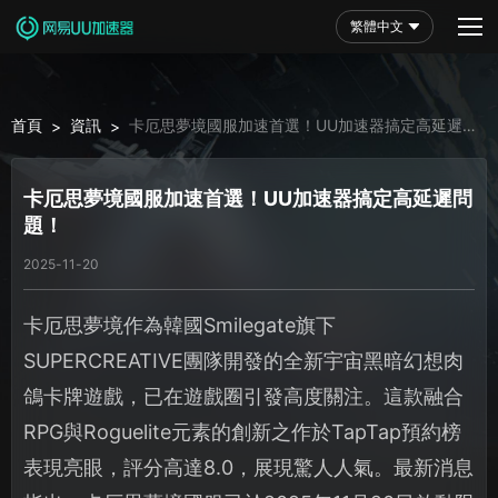
繁體中文
首頁
資訊
卡厄思夢境國服加速首選！UU加速器搞定高延遲問
>
>
題！
卡厄思夢境國服加速首選！UU加速器搞定高延遲問
題！
2025-11-20
卡厄思夢境作為韓國Smilegate旗下
SUPERCREATIVE團隊開發的全新宇宙黑暗幻想肉
鴿卡牌遊戲，已在遊戲圈引發高度關注。這款融合
RPG與Roguelite元素的創新之作於TapTap預約榜
表現亮眼，評分高達8.0，展現驚人人氣。最新消息