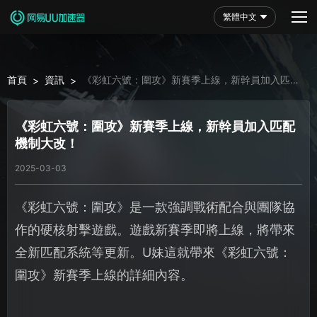
繁體中文
首頁
資訊
《彩虹六號：圍攻》新賽季上線，新幹員加入匹配
>
>
機制大改！
《彩虹六號：圍攻》新賽季上線，新幹員加入匹配
機制大改！
2025-03-03
《彩虹六號：圍攻》是一款強調戰術配合與團隊協
作的硬核射擊遊戲。遊戲新賽季即將上線，將帶來
全新匹配系統等更新。U妹這就帶來《彩虹六號：
圍攻》新賽季上線的詳細內容。