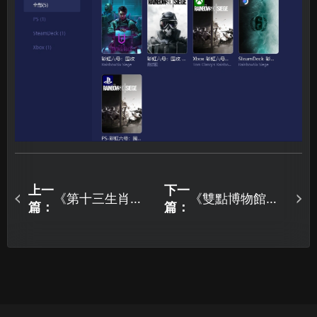
上一
下一
《第十三生肖
《雙點博物館》
篇：
篇：
13Z》加速器推
加速器怎麼選？
薦！一鍵避免卡
UU一鍵自動雲存
頓延遲！
檔！