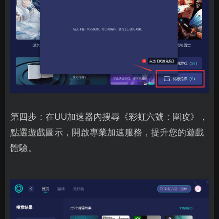
第四步：在UU加速器內搜尋《彩虹六號：圍攻》，
點選遊戲圖示，開啟專業加速服務，提升您的遊戲
體驗。