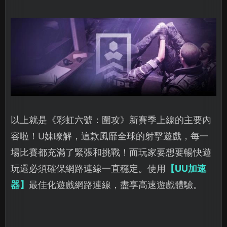
以上就是《彩虹六號：圍攻》新賽季上線的主要內
容啦！U妹瞭解，這款風靡全球的射擊遊戲，每一
場比賽都充滿了緊張和挑戰！而玩家要想要暢快遊
玩還必須確保網路連線一直穩定。使用
【UU加速
器】
最佳化遊戲網路連線，盡享高速遊戲體驗。