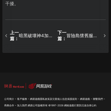
干擾。
上一
下一
暗黑破壞神4加速
冒險島懷舊服登
篇：
篇：
神器推薦！UU優
入問題全解析！
化全攻略！
疑難排解一次搞
定！
-
-
-
-
-
公司簡介
客戶服務
網易遊戲隱私政策及兒童個人信息保護規則
網易遊戲
聯繫我們
-
商務合作
加入我們
網易公司版權所有 ©1997-
2026
網絡遊戲行業防沉迷自律公約