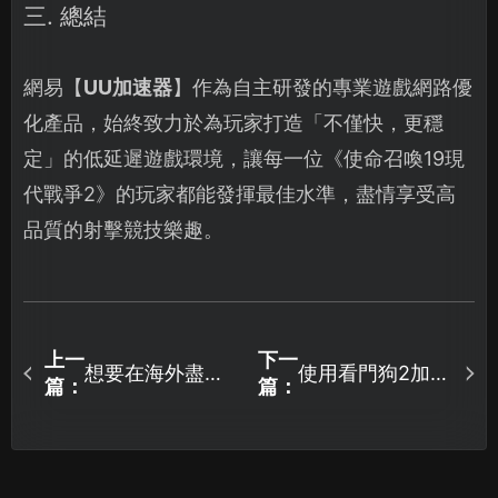
三. 總結
網易【
UU加速器
】作為自主研發的專業遊戲網路優
化產品，始終致力於為玩家打造「不僅快，更穩
定」的低延遲遊戲環境，讓每一位《使命召喚19現
代戰爭2》的玩家都能發揮最佳水準，盡情享受高
品質的射擊競技樂趣。
上一
下一
想要在海外盡情
使用看門狗2加速
篇：
篇：
暢玩遺忘之海？
器輕鬆搞定卡頓
推薦網易UU加速
與斷線困擾！
器，網路優化完
全攻略！