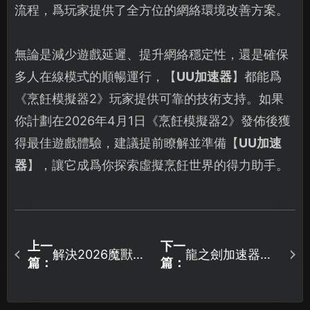
流程，爲玩家提供了全方位的網絡環境改善方案。
無論是減少遊戲延遲、提升網絡穩定性，還是確保
多人在線模式的順暢運行，【
UU加速器
】都能爲
《烹飪模擬器2》玩家提供可靠的技術支持。如果
你計劃在2026年4月1日《烹飪模擬器2》發佈後獲
得最佳遊戲體驗，建議提前瞭解並準備【
UU加速
器
】，讓它成爲你探索虛擬烹飪世界的得力助手。
上一
下一
解決2026魔獸世
龍之劍加速器優
篇：
篇：
界國服如何避免
化攻略：暢玩無
登錄問題的實用
憂網絡指南！
指南！