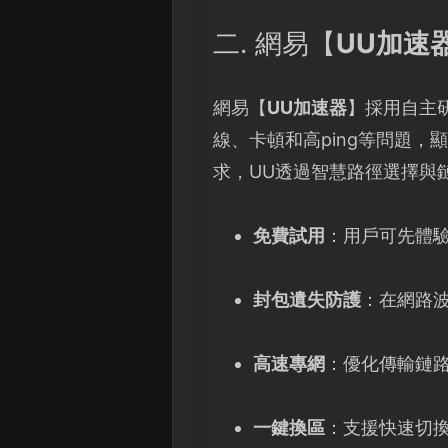
二. 網易【
UU加速
網易【
UU加速器
】採用自主
線、卡頓和高ping等問題
求，UU透過智慧路徑選擇與
免費試用
：用戶可先體
封包遺失防護
：在網路
高速專網
：優化傳輸鏈
一鍵換區
：支援快速切換