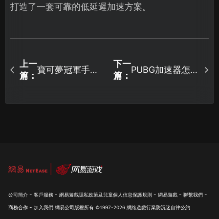
打造了一套可靠的低延遲加速方案。
上一
下一
寶可夢冠軍手遊
PUBG加速器怎麼
篇：
篇：
加速器網路連線
選？UU加速器深
體驗攻略！
度優化體驗！
-
-
-
-
-
公司簡介
客戶服務
網易遊戲隱私政策及兒童個人信息保護規則
網易遊戲
聯繫我們
-
商務合作
加入我們
網易公司版權所有 ©1997-
2026
網絡遊戲行業防沉迷自律公約