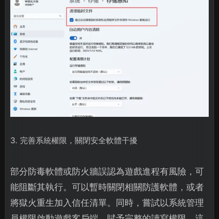
3. 完善系統權限，關閉安全軟體干擾
部分防毒軟體或防火牆誤認為遊戲進程有風險，可
能阻斷其執行。可以暫時關閉相關防護軟體，或者
將獄火重生加入信任清單。同時，嘗試以系統管理
員權限啟動遊戲客戶端，賦予完整的讀寫權限，這