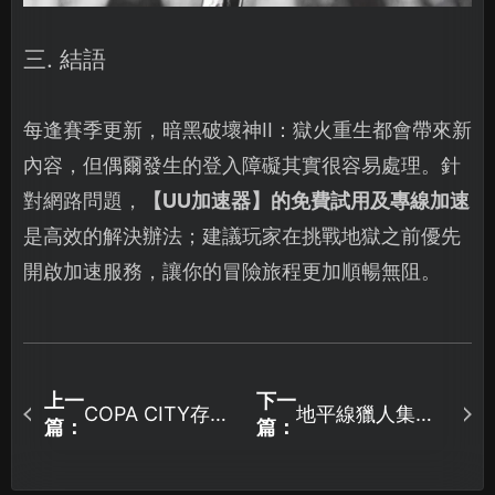
三. 結語
每逢賽季更新，暗黑破壞神II：獄火重生都會帶來新
內容，但偶爾發生的登入障礙其實很容易處理。針
對網路問題，
【
UU加速器
】的免費試用及專線加速
是高效的解決辦法；建議玩家在挑戰地獄之前優先
開啟加速服務，讓你的冒險旅程更加順暢無阻。
上一
下一
COPA CITY存檔
地平線獵人集結
篇：
篇：
位置在哪裡？附
加速器助你告別
安全管控完整攻
延遲與斷線！
略！