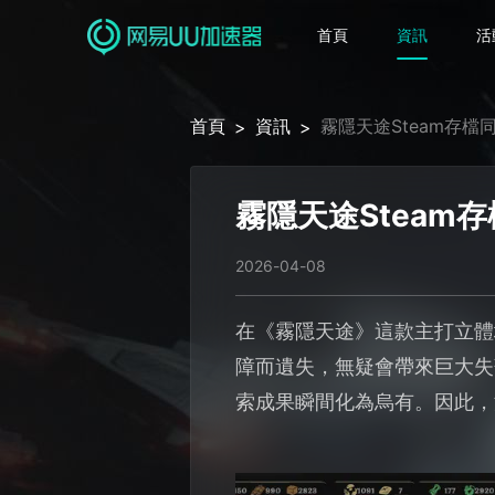
首頁
資訊
活
首頁
資訊
霧隱天途Steam存
>
>
霧隱天途Steam
2026-04-08
在《霧隱天途》這款主打立體
障而遺失，無疑會帶來巨大失
索成果瞬間化為烏有。因此，