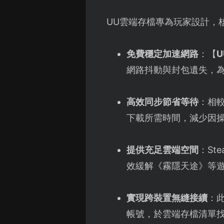
UU雲端存檔專為玩家設計，
免費穩定加速網路
：【
網路抖動與封包遺失，
高效同步節省等待
：相較
下載所需時間，減少因
提供充足雲端空間
：St
效緩解《霧隱天途》等
實現跨裝置無縫接續
：
帳號，於雲端存檔清單