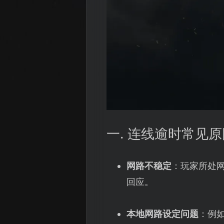
一. 连线逾时常见
网路不稳定
：玩家所处
回应。
本地网路设定问题
：例