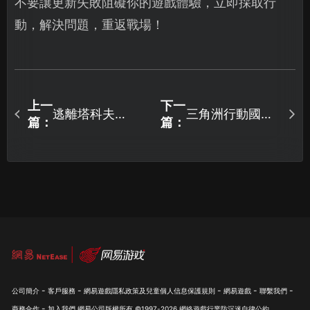
不要讓更新失敗阻礙你的遊戲體驗，立即採取行
動，解決問題，重返戰場！
上一
下一
逃離塔科夫
三角洲行動國服
篇：
篇：
Steam必備！推
阿薩拉賽季上
薦加速器解決卡
線！
頓與延遲問題！
-
-
-
-
-
公司簡介
客戶服務
網易遊戲隱私政策及兒童個人信息保護規則
網易遊戲
聯繫我們
-
商務合作
加入我們
網易公司版權所有 ©1997-
2026
網絡遊戲行業防沉迷自律公約