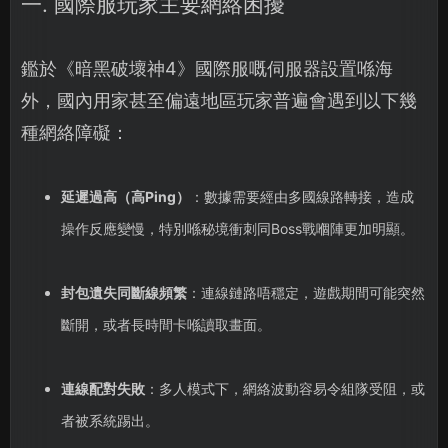
一. 國際服玩家主要網絡困擾
鑑於《暗黑破壞神4》國際服嘅伺服器設置喺海
外，國內用家甚至偏遠地區玩家普遍會遇到以下幾
種網絡障礙：
延遲過高（高Ping）
：數據需要經由多國線路轉接，造成
操作反應變慢，特別喺秘境衝刺同Boss戰嗰陣更加明顯。
封包遺失同斷線頻繁
：連線鏈路唔穩定，遊戲期間可能突然
斷開，或者長時間卡喺讀取畫面。
連線配對失敗
：多人模式下，網絡波動容易令組隊受阻，或
者被系統踢出。