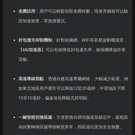
免費試用
：用戶可以輕鬆領取免費時數，唔使畀錢就可以驗
證加速效果，零負擔嘗試。
封包遺失抑制機制
：針對校園網、WiFi等容易波動嘅場景，
【
UU加速器
】可以有效降低封包遺失率，確保團隊協作更
流暢。
高速專線節點
：透過自建高速專屬網絡，大幅減少延遲。例
如東北地區用戶通常可以降低12至20毫秒，中部地區下降
10至15毫秒，偏遠省份降幅尤其明顯。
一鍵智能切換區服
：方便更換目標伺服器並鎖定IP，避免因
為頻繁轉換區服導致帳號異常，跨區遊玩更加安全無憂。