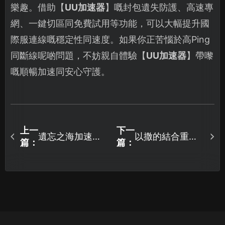
樂趣。借助【
UU加速器
】嘅封包遺失防護、高速專
網、一鍵切區同免費試用等功能，可以大幅提升國
際服連線嘅穩定性同速度。如果你正苦惱於高Ping
同斷線呢啲問題，不妨親自體驗【
UU加速器
】帶嚟
嘅順暢加速同安心守護。
上一
下一
遺忘之海加速器
以撒的結合重生
篇：
篇：
為您帶來網路連
加速器：有效解
線優化對策！
決連線延遲與斷
線的實用對策！