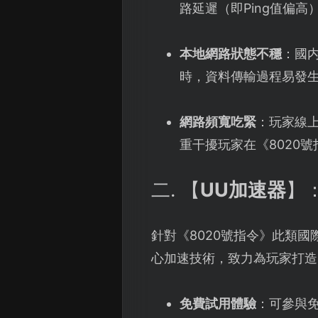
路延遲（即Ping值偏
本地網路狀態不穩
：國内
時，資料傳輸過程易發
網路頻寬吃緊
：玩家線
重干擾玩家在《8020
二. 【
UU加速器
】
針對《8020號指令》此類
心加速技術，致力為玩家打造
免費試用體驗
：可參與