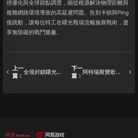
徑優化與全球節點調度，能從根源解決物理距離與
複雜網路環境導致的高延遲問題。告別卡頓與Ping
值跳動，讓每位特工在曙光戰場流暢施展戰術，盡
享無阻礙的戰鬥樂趣。
上一
下一
全境封鎖曙光閃
阿特瑞斯贊歌加
篇：
篇：
退問題完全解析
速疑難排解：UU
與解決方案！
加速器讓你暢玩
無阻！