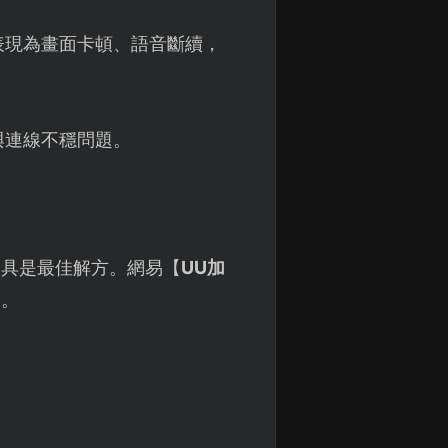
表現為畫面卡頓、語音斷續，
與連線不穩問題。
工具是最佳解方。網易【
UU加
援。