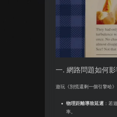
一. 網路問題如何
遊玩《別慌還剩一個引擎哈》
物理距離導致延遲
：若
率。