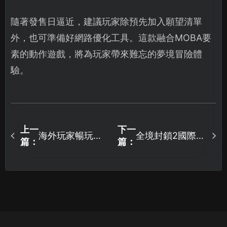
隨著發售日逼近，建議玩家除預先加入願望清單
外，也可準備好網路優化工具。這款融合MOBA要
素的動作遊戲，將為玩家帶來難忘的夢境冒險體
驗。
上一
下一
海外玩家暢玩國
全境封鎖2國際服
篇：
篇：
服遊戲：英國地
新賽季開跑！如
區連線解決方
何改善高延遲問
案！
題？