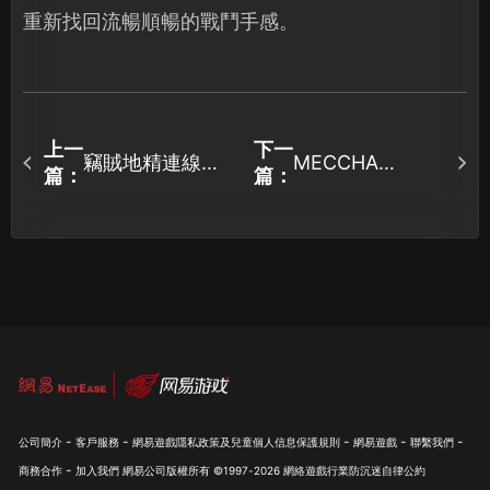
重新找回流暢順暢的戰鬥手感。
上一
下一
竊賊地精連線失
MECCHA
篇：
篇：
CHAMELEON延
敗該如何解決？
遲太高？三個步
最新有效方案總
驟輕鬆搞定高延
整理！
遲與掉包問題！
-
-
-
-
-
公司簡介
客戶服務
網易遊戲隱私政策及兒童個人信息保護規則
網易遊戲
聯繫我們
-
商務合作
加入我們
網易公司版權所有 ©1997-
2026
網絡遊戲行業防沉迷自律公約