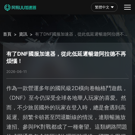
繁體中文
首頁
資訊
有了DNF國服加速器，從此低延遲暢遊阿拉德不再
>
>
煩惱！
有了DNF國服加速器，從此低延遲暢遊阿拉德不再
煩惱！
2026-06-11
作為一款營運多年的國民級2D橫向卷軸格鬥遊戲，
《DNF》至今仍深受全球各地華人玩家的喜愛。然
而，不少旅居國外的玩家在登入時，總是會遇到高
延遲、頻繁卡頓甚至閃退斷線的情況，連順暢施放
連招、參與PK對戰都成了一種奢望。這類網路問題