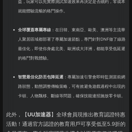
益，玩家可以先實際測試加速效果再決定是否續約，零成本
就能體驗流暢的格鬥操作。
全球覆蓋專屬專線
：在日韓、東南亞、歐美、澳洲等主流華
人聚居區域都部署了專屬加速節點，專門針對DNF做了線路
最佳化，即使你身處北美、歐洲或大洋洲，都能享受低延遲
的格鬥對戰體驗。
智慧最佳化防丟包降延遲
：專屬加速引擎會即時監測當前網
路狀態，動態調整傳輸策略，可有效避免遊戲過程中出現的
卡頓、人物飄移、斷線等問題，確保技能連招施放零卡頓。
此外，【
UU加速器
】全球會員現推出教育認證特惠
活動！通過官方認證的教育用戶可享受低至5.9折的