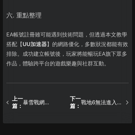
六. 重點整理
EA帳號註冊雖可能遇到技術問題，但透過本文教學
搭配【
UU加速器
】的網路優化，多數狀況都能有效
排除。成功建立帳號後，玩家將能暢玩EA旗下眾多
作品，體驗跨平台的遊戲樂趣與社群互動。
上一
下一
暴雪戰網
戰地6無法進入
篇：
篇：
Battle.net帳號申
遊戲的解決方
請？完整教學大
案！
公開！