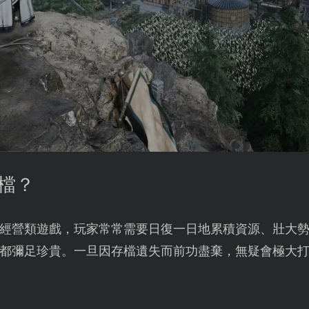
存檔？
經營類遊戲，玩家常常需要日復一日地累積資源、壯大
都彌足珍貴。一旦因存檔遺失而前功盡棄，無疑會極大