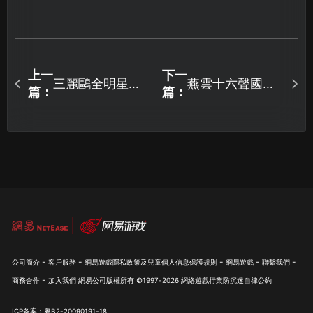
上一
下一
三麗鷗全明星魔
燕雲十六聲國際
篇：
篇：
法捉迷藏正式上
服手遊怎麼獲得
線，如何穩定暢
低延遲？
玩？
-
-
-
-
-
公司簡介
客戶服務
網易遊戲隱私政策及兒童個人信息保護規則
網易遊戲
聯繫我們
-
商務合作
加入我們
網易公司版權所有 ©1997-
2026
網絡遊戲行業防沉迷自律公約
ICP备案：粤B2-20090191-18