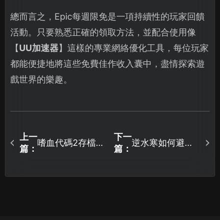
總而言之，Epic每週限免是一項持續性的玩家回饋
活動。只要熟悉正確的領取方法，並配合使用像
【
UU加速器
】這樣的專業網絡優化工具，每位玩家
都能便捷地將這些免費佳作收入囊中，盡情探索遊
戲世界的樂趣。
上一
下一
嗜血代碼2存檔位
逆水寒如何避免
篇：
篇：
置在哪及高效雲
延遲問題？成因
管理全攻略！
分析與優化方
案！