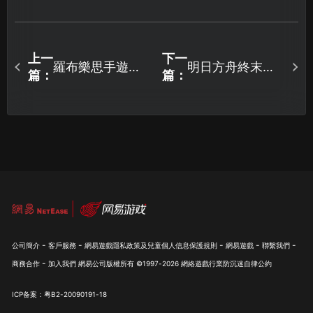
上一
下一
羅布樂思手遊加
明日方舟終末地
篇：
篇：
速器怎麼選？UU
國服封包問題原
加速器帶來穩定
因分析與解決攻
暢玩體驗！
略！
-
-
-
-
-
公司簡介
客戶服務
網易遊戲隱私政策及兒童個人信息保護規則
網易遊戲
聯繫我們
-
商務合作
加入我們
網易公司版權所有 ©1997-
2026
網絡遊戲行業防沉迷自律公約
ICP备案：粤B2-20090191-18