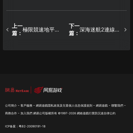
上一
下一
極限競速地平線6
深海迷航2連線中
篇：
篇：
加速器暢玩攻
斷問題完整檢測
略：馳騁日本競
與UU加速器對
速之旅！
策！
-
-
-
-
-
公司簡介
客戶服務
網易遊戲隱私政策及兒童個人信息保護規則
網易遊戲
聯繫我們
-
商務合作
加入我們
網易公司版權所有 ©1997-
2026
網絡遊戲行業防沉迷自律公約
ICP备案：粤B2-20090191-18